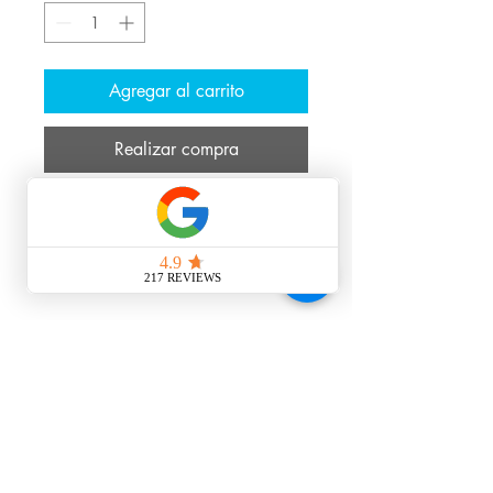
Agregar al carrito
Realizar compra
WARHEADS® sabores agrios extremos
de cereza negra, manzana verde y
frambuesa azul en una gran forma de
Bomb Pop®.
Caja de 12