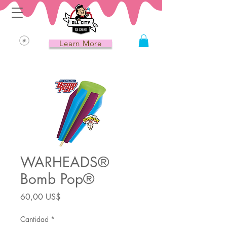
Learn More
WARHEADS®
Bomb Pop®
Precio
60,00 US$
Cantidad
*