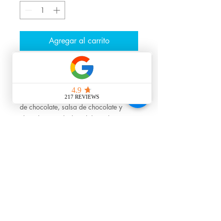
Agregar al carrito
Realizar compra
Helado de vainilla bañado en una capa
de chocolate, salsa de chocolate y
chocolate con leche. Elaborado con
chocolate belga.
HORAS
Lun-Dom 10AM-
10PM
Terms & Conditions